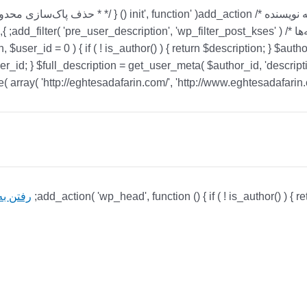
ription, $user_id = 0 ) { if ( ! is_author() ) { return $description; } 
ه محتوا