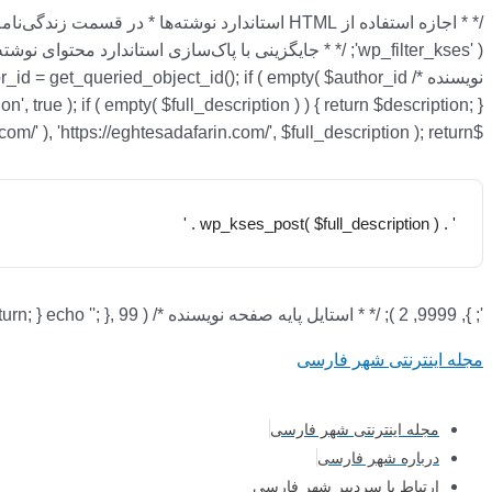
$author_id = get_queried_object_id(); if ( empty( $author_id
$full_description = str_replace( array( 'http://eghtesadafarin.com/', 'http://www.eghtesadafarin.com/' ), 'https://eghtesadafarin.com/', $full_description ); return '
' . wp_kses_post( $full_description ) . '
'; }, 99 );
'; }, 9999, 2 ); /* * استایل پایه صفحه نویسنده */ add_action( 'wp_head', function () { if ( ! is_author() ) { return; } echo '
مجله اینترنتی شهر فارسی
مجله اینترنتی شهر فارسی
درباره شهر فارسی
ارتباط با سردبیر شهر فارسی