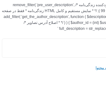
/* * اجازه استفاده از HTML استاندارد نوشته‌ها * در قسمت زندگی‌نامه نویسنده */ add_action( 'init', function () { /* * حذف پاک‌سازی محدودکننده زندگی‌نامه */ remove_filter( 'pre_user_description',
'wp_filter_kses' ); /* * جایگزینی با پاک‌سازی استاندارد محتوای نوشته‌ها */ add_filter( 'pre_user_description', 'wp_filter_post_kses' ); }, 99 ); /* * نمایش مستقیم و کامل HTML زندگی‌نامه * فقط در صفحه
نویسنده */ add_filter( 'get_the_author_description', function ( $desc
) ) { $author_id = (int) $user_id; } $full_description = get_user_meta( $author_id, 'description', true ); if ( empty( $full_description ) ) { return $description; } /* * اصلاح آدرس تصاویر */
رفتن ب