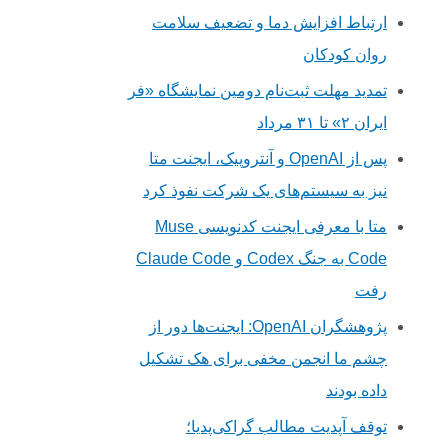
ارتباط افزایش دما و تضعیف سلامت
روان کودکان
تمدید مهلت ثبت‌نام دومین نمایشگاه «فر
ایران ۲» تا ۳۱ مرداد
پس از OpenAI و آنتروپیک، ایجنت متا
نیز به سیستم‌های یک شرکت نفوذ کرد
متا با معرفی ایجنت کدنویسی Muse
Code به جنگ Codex و Claude Code
رفت
پژوهشگران OpenAI: ایجنت‌ها دور از
چشم ما انجمن مخفی برای هک تشکیل
داده بودند
توقف آپدیت مطالب گراکی‌پدیا؛