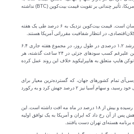
پایین‌ترین سطح چندماهه و تمدید محتاطانه آتش‌بس بین ایران و آمریکا، تأثیر چندانی بر تقویت قیمت بیت‌کوین (BTC) نداشته
بزرگترین ارز دیجیتال دنیا همچنان در محدوده ۷۳۰۰۰ دلار در نوسان است. قیمت بیت‌کوین نزدیک به ۶ درصد طی یک هفته
لان‌اقتصادی، در انتظار شفافیت مقرراتی آمریکا هستند.
اتر (ETH) کمی پایین‌تر از ۲۰۰۰ دلار معامله می‌شود و با وجود رشد ۱.۲ درصدی در طول روز، در مجموع هفته جاری ۶.۴
درصد کاهش داشته است. در همین حال، سولانا، ریپل و دوج‌کوین علیرغم کسب سود‌های جزئی در ۲۴ ساعت گذشته، هر
فتند. اما توکن هایپ متعلق به هایپرلیکوید خلاف این روند عمل کرده
ی‌آی تمام کشور‌های جهان، که گسترده‌ترین معیار برای
سهام جهانی است، ۰.۳ درصد رشد کرد و به بالاترین سطح تاریخی خود رسید، و سهام آسیا نیز ۲ درصد جهش کرد و به رکورد
نفت برنت ۰.۵ درصد کاهش یافته و به حدود ۹۳ دلار در هر بشکه رسیده و بیش از ۱۸ درصد در ماه مه افت داشته است. این
 محسوب می‌شود. این کاهش پس از آن رخ داد که ایران و آمریکا به یک توافق اولیه