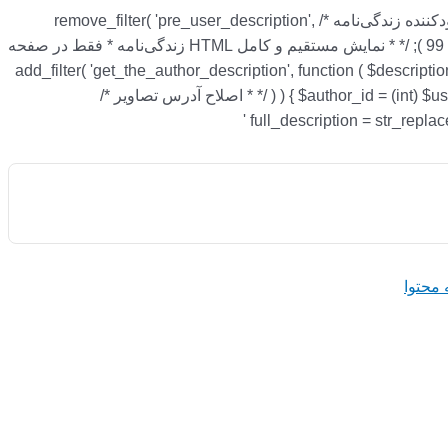
/* * اجازه استفاده از HTML استاندارد نوشته‌ها * در قسمت زندگی‌نامه نویسنده */ add_action( 'init', function () { /* * حذف پاک‌سازی محدودکننده زندگی‌نامه */ remove_filter( 'pre_user_description',
'wp_filter_kses' ); /* * جایگزینی با پاک‌سازی استاندارد محتوای نوشته‌ها */ add_filter( 'pre_user_description', 'wp_filter_post_kses' ); }, 99 ); /* * نمایش مستقیم و کامل HTML زندگی‌نامه * فقط در صفحه
add_filter( 'get_the_author_description', function ( $description, $u
) ) { $author_id = (int) $user_id; } $full_description = get_user_meta( $author_id, 'description', true ); if ( empty( $full_description ) ) { return $description; } /* * اصلاح آدرس تصاویر */
 محتوا