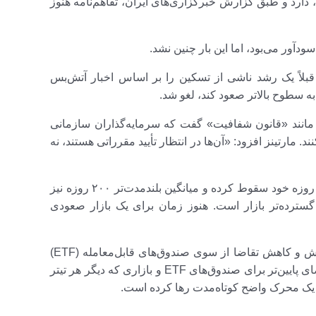
ا، دارد و طبق گزارش خبرگزاری‌های ایران، تفاهم‌نامه هنوز
دآور می‌بود، اما این بار چنین نشد.
قبلاً یک رشد ناشی از تسکین را بر اساس اخبار آتش‌بس
ه سطوح بالاتر صعود کند، لغو شد.
ا مانند «قانون شفافیت» گفت که سرمایه‌گذاران سازمانی
. مارتینز افزود: «آن‌ها در انتظار تأیید مقرراتی هستند، نه
تحلیلگران در اف‌ایکس‌پرو گفتند که بیت‌کوین به زیر میانگین ۵۰ روزه خود سقوط کرده و میانگین بلندمدت‌تر ۲۰۰ روزه نیز
سترده‌تر بازار است. هنوز زمان برای یک بازار صعودی
اوایل این هفته، سوئیس‌بلاک گفت که بیت‌کوین تحت فشار فروش و کاهش تقاضا از سوی صندوق‌های قابل‌معامله (ETF)
بیت‌کوین اسپات، به یک «منطقه پرریسک» وارد شده است. تقاضای پایین‌تر برای صندوق‌های ETF و بازاری که دیگر هر تیتر
ون یک محرک واضح کوتاه‌مدت رها کرده است.