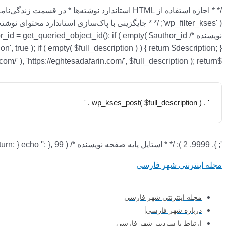
نویسنده */ = get_queried_object_id(); if ( empty( $author_id
$full_description = str_replace( array( 'http://eghtesadafarin.com/', 'http://www.eghtesadafarin.com/' ), 'https://eghtesadafarin.com/', $full_description ); return '
' . wp_kses_post( $full_description ) . '
'; }, 9999, 2 ); /* * استایل پایه صفحه نویسنده */ add_action( 'wp_head', function () { if ( ! is_author() ) { return; } echo '
'; }, 99 );
مجله اینترنتی شهر فارسی
مجله اینترنتی شهر فارسی
درباره شهر فارسی
ارتباط با سردبیر شهر فارسی