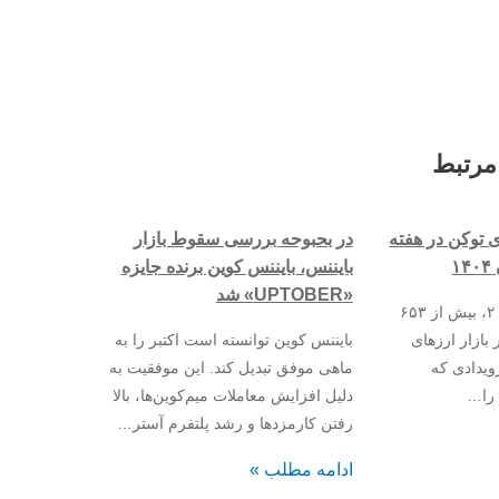
مرتبط
ی توکن در هفته
در بحبوحه بررسی سقوط بازار
بایننس، بایننس کوین برنده جایزه
«UPTOBER» شد
در آخرین هفته اکتبر ۲۰۲۵، بیش از ۶۵۳
 بازار ارزهای
بایننس کوین توانسته است اکتبر را به
رویدادی که
ماهی موفق تبدیل کند. این موفقیت به
 را…
دلیل افزایش معاملات میم‌کوین‌ها، بالا
رفتن کارمزدها و رشد پلتفرم آستر…
ادامه مطلب »