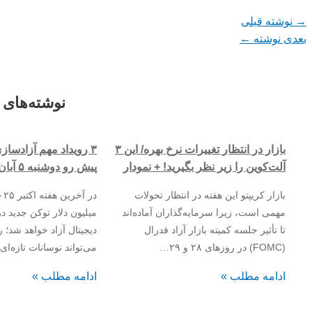
→
نوشته قبلی
بعدی نوشته
←
نوشته‌های 
بازار در انتظار تغییرات نرخ بهره/ این ۳
۳ رویداد مهم آزادساز
آلت‌کوین را زیر نظر بگیرید! + نمودار
پیش رو دوشنبه ۵ آبان ۱۴۰۴
بازار کریپتو این هفته در انتظار تحولات
مهمی است، زیرا سرمایه‌گذاران آماده‌اند
میلیون دلار توکن جدید در
تا تأثیر جلسه کمیته بازار آزاد فدرال
دیجیتال آزاد خواهد شد؛ 
(FOMC) در روزهای ۲۸ و ۲۹…
می‌تواند نوسانات تازه‌ای
ادامه مطلب »
ادامه مطلب »