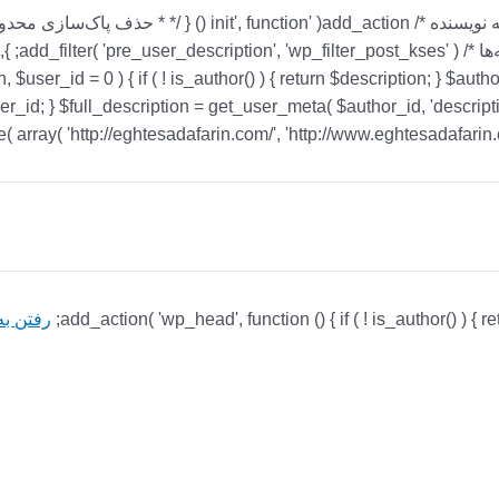
ser_id = 0 ) { if ( ! is_author() ) { return $description; } $author_id 
رفتن به