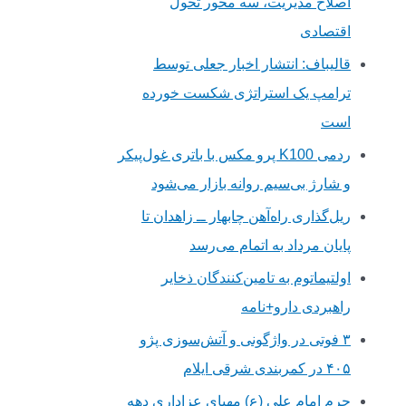
اصلاح مدیریت، سه محور تحول
اقتصادی
قالیباف: انتشار اخبار جعلی توسط
ترامپ یک استراتژی شکست خورده
است
ردمی K100 پرو مکس با باتری غول‌پیکر
و شارژ بی‌سیم روانه بازار می‌شود
ریل‌گذاری راه‌آهن چابهار ــ زاهدان تا
پایان مرداد به اتمام می‌رسد
اولتیماتوم به تامین‌کنندگان ذخایر
راهبردی دارو+نامه
۳ فوتی در واژگونی و آتش‌سوزی پژو
۴۰۵ در کمربندی شرقی ایلام
حرم امام علی (ع) مهیای عزاداری دهه