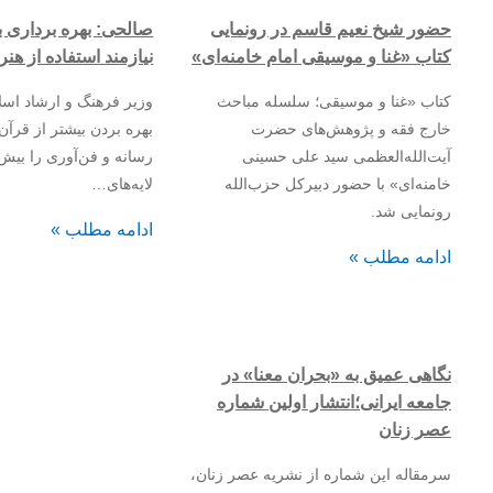
حضور شیخ نعیم قاسم در رونمایی
صالحی: بهره برداری ب
کتاب «غنا و موسیقی امام خامنه‌ای»
نیازمند استفاده از هن
کتاب «غنا و موسیقی؛ سلسله مباحث
وزیر فرهنگ و ارشاد اسل
خارج فقه و پژوهش‌های حضرت
بهره بردن بیشتر از قرآن 
آیت‌الله‌العظمی سید علی حسینی
رسانه و فن‌آوری را بیش 
خامنه‌ای» با حضور دبیرکل حزب‌الله
لایه‌های…
رونمایی شد.
ادامه مطلب »
ادامه مطلب »
نگاهی عمیق به «بحران معنا» در
جامعه ایرانی؛انتشار اولین شماره
عصر زنان
سرمقاله این شماره از نشریه عصر زنان،