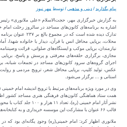
پیام بگذارید
/
دینی و مذهبی
/ توسط
مهر نیوز
به گزارش خبرگزاری مهر، حجت‌الاسلام «علی ملانوری» رئیس 
اشاره به برنامه‌های کانون‌های مساجد در سالروز رحلت امام 
تدارک دیده شده است که
محلات، برپایی محافل انس با قرآن، دیدار با خانواده شهدا، آم
نیازمندان، برپایی موکب و ایستگاه‌های صلواتی، قرائت وصیتنام
مجازی، برگزاری حلقه‌های معرفتی و پرسش و پاسخ، برپایی پویش
اجرای گروه‌های سرود کانون‌های مساجد در تجمعات شبانه، برپ
عکس، تولید کلیپ، برپایی محافل شعر، ترویج مردمی و روایت 
استانی و … برگزار می‌شود.
وی در مورد ویژه برنامه‌های مرتبط با ترویج اندیشه امام خمینی (
همت ستاد هماهنگی کانون‌های فرهنگی هنری مساجد کشور اظهار
نشر آثار امام خمینی (ره)، تع
قالب ۶۶ عنوان با مشارکت این موسسه خریداری و به کتابخانه‌های مساجد سراسر کشور ارسال شد.
ملانوری اظهار کرد: امام خمینی(ره) وجودِ یگانه‌ای بود که 