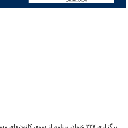
برگزاری ۲۳۷ عنوان برنامه از سوی کانون‌های مساجد در سالروز رحلت امام