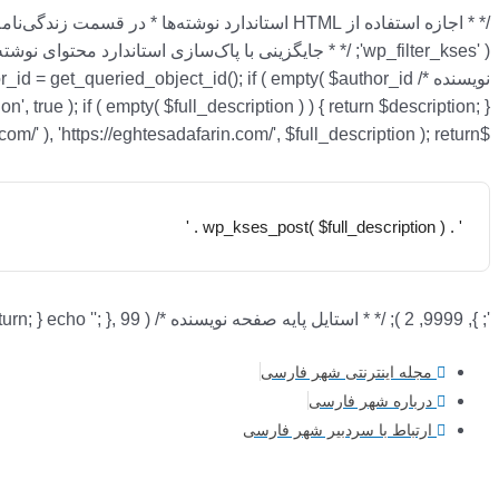
نام*
اینجا
ایمیل*
وبسایت
تایپ
کنید..
نویسنده */ = get_queried_object_id(); if ( empty( $author_id
$full_description = str_replace( array( 'http://eghtesadafarin.com/', 'http://www.eghtesadafarin.com/' ), 'https://eghtesadafarin.com/', $full_description ); return '
' . wp_kses_post( $full_description ) . '
'; }, 9999, 2 ); /* * استایل پایه صفحه نویسنده */ add_action( 'wp_head', function () { if ( ! is_author() ) { return; } echo '
'; }, 99 );
مجله اینترنتی شهر فارسی
درباره شهر فارسی
ارتباط با سردبیر شهر فارسی