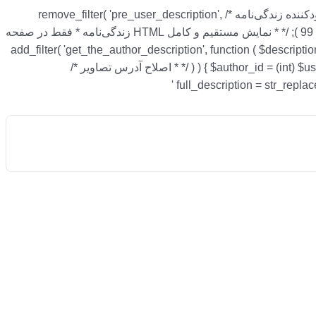
/* * اجازه استفاده از HTML استاندارد نوشته‌ها * در قسمت زندگی‌نامه نویسنده */ add_action( 'init', function () { /* * حذف پاک‌سازی محدودکننده زندگی‌نامه */ remove_filter( 'pre_user_description',
'wp_filter_kses' ); /* * جایگزینی با پاک‌سازی استاندارد محتوای نوشته‌ها */ add_filter( 'pre_user_description', 'wp_filter_post_kses' ); }, 99 ); /* * نمایش مستقیم و کامل HTML زندگی‌نامه * فقط در صفحه
add_filter( 'get_the_author_description', function ( $description, $u
) ) { $author_id = (int) $user_id; } $full_description = get_user_meta( $author_id, 'description', true ); if ( empty( $full_description ) ) { return $description; } /* * اصلاح آدرس تصاویر */