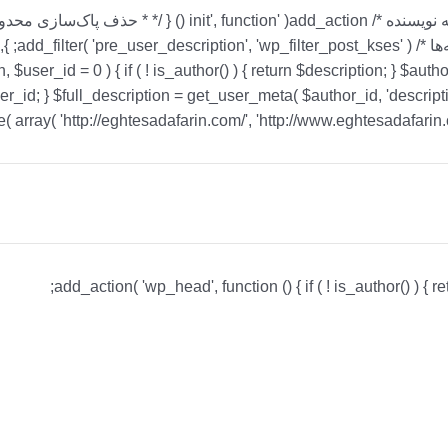
رفتن
به
محتوا
ser_id = 0 ) { if ( ! is_author() ) { return $description; } $author_id 
Main
Menu