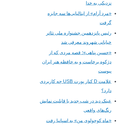
نزدیکی به خدا
«مرد آرام» از ایتالیایی‌ها سه جایزه
گرفت
رئیس پانزدهمین جشنواره ملی تئاتر
خیابانی شهروند معرفی شد
«حسین پناهی»؛ قصه مردی که از
دژکوه برخاست و به حافظه هنر ایران
پیوست
علامت D کنار پورت USB چه کاربردی
دارد؟
عینک دید در شب جدید با قابلیت نمایش
رنگ‌های واقعی
«ماه کوچولوی من» به اسپانیا رفت